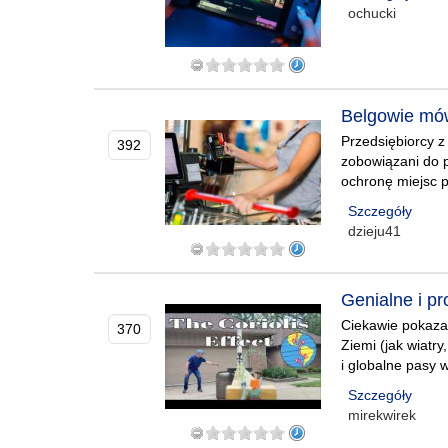
ochucki
Belgowie mów
Przedsiębiorcy z
392
zobowiązani do 
ochronę miejsc p
Szczegóły
dzieju41
Genialne i pr
Ciekawie pokazan
370
Ziemi (jak wiatry
i globalne pasy 
Szczegóły
mirekwirek