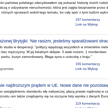
i państwa polskiego zdecydowałem się pokazać historię moich rodzicó
lczą o odzyskanie nieruchomości, która jest zajęta bezprawnie przez d
o różnych sprawach wokół tego tematu, bo cały spór z tymi ludźmi wykr
197 komentarzy
Link na Wykop
ażonej Brytyjki: 'Nie rasizm, jesteśmy sparaliżowani stra
do studia w desperacji: "politycy wpędzają wszystkich w śmiertelne nie
bez mężczyzny. W jej lokalnym sklepie: 3 ataki nożem, 1 morderstwo. P
 parku, kuzyn zamordowany. Błaga syna o ucieczkę z kraju."
155 komentarzy
gramista
Link na Wykop
wie najdroższym prądem w UE. Nowe dane nie pozostaw
po uwzględnieniu standardu siły nabywczej, płacą prawie najdrożej w cał
ostu cen także znajdujemy się na szczycie listy wynika z danych Euro
119 komentarzy