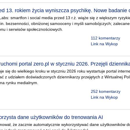
ed 13. rokiem życia wyniszcza psychikę. Nowe badanie 
abs: smartfon i social media przed 13 r.ż. wiąże się z większym ryzy
in. bezsenności, obniżonej samooceny i myśli samobójczych; zalecane 
onu i serwisów społecznościowych.
112 komentarzy
Link na Wykop
uchomi portal zero.pl w styczniu 2026. Przejęli dzienni
je się do wielkiego kroku w styczniu 2026 roku wystartuje portal inter
ć z udziałem doświadczonych dziennikarzy przejętych z Wirtualnej Pol
 na rynku medialnym.
252 komentarzy
Link na Wykop
orzysta dane użytkowników do trenowania AI
rmował, że zacznie automatycznie wykorzystywać dane użytkowników do