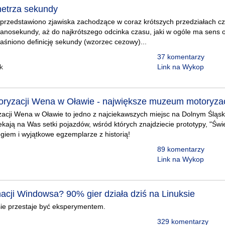
etrza sekundy
przedstawiono zjawiska zachodzące w coraz krótszych przedziałach cz
anosekundy, aż do najkrótszego odcinka czasu, jaki w ogóle ma sens 
śniono definicję sekundy (wzorzec cezowy)...
37 komentarzy
k
Link na Wykop
yzacji Wena w Oławie - największe muzeum motoryzac
cji Wena w Oławie to jedno z najciekawszych miejsc na Dolnym Śląsku
kają na Was setki pojazdów, wśród których znajdziecie prototypy, "Świ
iem i wyjątkowe egzemplarze z historią!
89 komentarzy
Link na Wykop
acji Windowsa? 90% gier działa dziś na Linuksie
sie przestaje być eksperymentem.
329 komentarzy