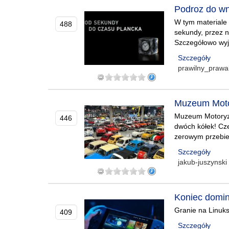
Podroz do wn
W tym materiale 
488
sekundy, przez n
Szczegółowo wyja
Szczegóły
prawilny_prawa
Muzeum Motor
Muzeum Motoryza
446
dwóch kółek! Cze
zerowym przebieg
Szczegóły
jakub-juszynski
Koniec domin
Granie na Linuk
409
Szczegóły