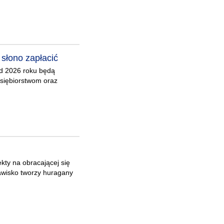
słono zapłacić
od 2026 roku będą
siębiorstwom oraz
kty na obracającej się
zjawisko tworzy huragany