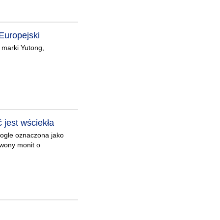
 Europejski
 marki Yutong,
 jest wściekła
oogle oznaczona jako
rwony monit o