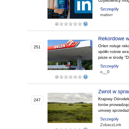
Użytkownicy mogą
Szczegóły
matixrr
Rekordowe wz
Orlen notuje rek
251
spółki rośnie wra
pisze w środę "
Szczegóły
o__0
Zwrot w spra
Krajowy Ośrodek
247
torów prowadząc
umowy sprzedaży
Szczegóły
ZobaczLink