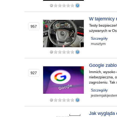
W tajemnicy r
Testy bezpieczeń
957
używanych w Osl
Szczegóły
musztym
Google zablo
Immich, wysoko 
927
niebezpieczna, 
zagrożeniu. Tak 
Szczegóły
jestemjakijest
Jak wygląda 