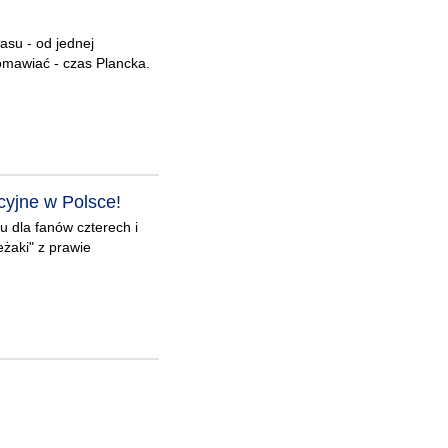
asu - od jednej
omawiać - czas Plancka.
yjne w Polsce!
 dla fanów czterech i
eżaki" z prawie