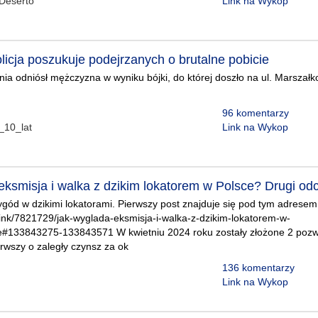
Deserto
Link na Wykop
olicja poszukuje podejrzanych o brutalne pobicie
a odniósł mężczyzna w wyniku bójki, do której doszło na ul. Marszał
96 komentarzy
_10_lat
Link na Wykop
eksmisja i walka z dzikim lokatorem w Polsce? Drugi od
gód w dzikimi lokatorami. Pierwszy post znajduje się pod tym adresem
/link/7821729/jak-wyglada-eksmisja-i-walka-z-dzikim-lokatorem-w-
ze#133843275-133843571 W kwietniu 2024 roku zostały złożone 2 poz
rwszy o zaległy czynsz za ok
136 komentarzy
Link na Wykop