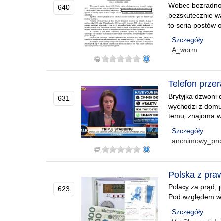
Wobec bezradnośc
640
bezskutecznie wa
to seria postów 
Szczegóły
A_worm
Telefon przer
Brytyjka dzwoni 
631
wychodzi z domu 
temu, znajoma w
Szczegóły
anonimowy_pro
Polska z pra
Polacy za prąd, 
623
Pod względem wzr
Szczegóły