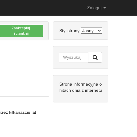
Zaloguj
Zaakceptuj
Styl strony
i zamknij
Strona informacyjna o
hitach dnia z internetu
zez kilkanaście lat