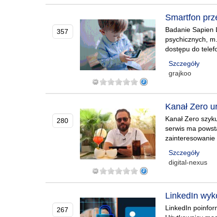
Smartfon prz
Badanie Sapien L
357
psychicznych, m.
dostępu do telef
Szczegóły
grajkoo
Kanał Zero ur
Kanał Zero szyku
280
serwis ma powsta
zainteresowanie
Szczegóły
digital-nexus
LinkedIn wyk
LinkedIn poinfo
267