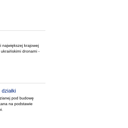
i największej krajowej
ń ukraińskimi dronami -
działki
dzianej pod budowę
kana na podstawie
i.