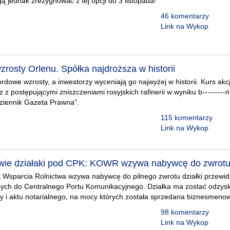
 jednak zrezygnować z tej opcji do 3 listopada!
46 komentarzy
Link na Wykop
rosty Orlenu. Spółka najdroższa w historii
ordowe wzrosty, a inwestorzy wyceniają go najwyżej w historii. Kurs akcj
z z postępującymi zniszczeniami rosyjskich rafinerii w wyniku b---------
Dziennik Gazeta Prawna".
115 komentarzy
Link na Wykop
wie działaki pod CPK: KOWR wzywa nabywcę do zwrotu 
 Wsparcia Rolnictwa wzywa nabywcę do pilnego zwrotu działki przewi
ych do Centralnego Portu Komunikacyjnego. Działka ma zostać odzys
 i aktu notarialnego, na mocy których została sprzedana biznesmenow
98 komentarzy
Link na Wykop