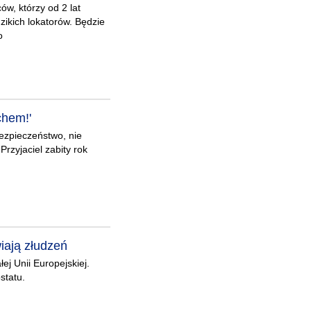
w, którzy od 2 lat
zikich lokatorów. Będzie
o
chem!'
bezpieczeństwo, nie
rzyjaciel zabity rok
iają złudzeń
ej Unii Europejskiej.
statu.