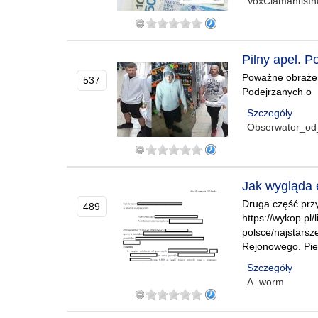
VoxClamantisIn
Pilny apel. P
Poważne obrażeni
537
Podejrzanych o
Szczegóły
Obserwator_od
Jak wygląda 
Druga część przy
489
https://wykop.pl
polsce/najstars
Rejonowego. Pie
Szczegóły
A_worm