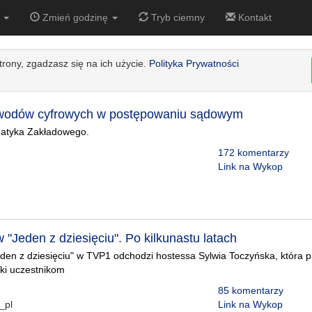
0
Zmień godzinę
Tryb ciemny
Kontakt
strony, zgadzasz się na ich użycie.
Polityka Prywatności
wodów cyfrowych w postępowaniu sądowym
rmatyka Zakładowego.
172 komentarzy
Link na Wykop
"Jeden z dziesięciu". Po kilkunastu latach
Jeden z dziesięciu" w TVP1 odchodzi hostessa Sylwia Toczyńska, która pr
ki uczestnikom
85 komentarzy
_pl
Link na Wykop