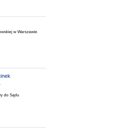
kowskiej w Warszawie.
cinek
.
wy do Sądu