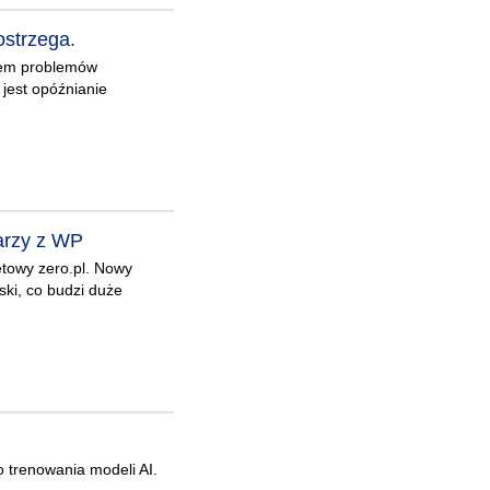
ostrzega.
kiem problemów
jest opóźnianie
karzy z WP
netowy zero.pl. Nowy
ski, co budzi duże
 trenowania modeli AI.