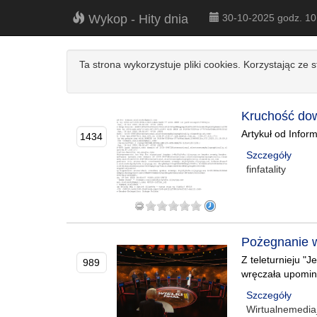
Wykop - Hity dnia
30-10-2025 godz. 1
Ta strona wykorzystuje pliki cookies. Korzystając ze 
Kruchość do
Artykuł od Info
1434
Szczegóły
finfatality
Pożegnanie w 
Z teleturnieju "
989
wręczała upomin
Szczegóły
Wirtualnemedia