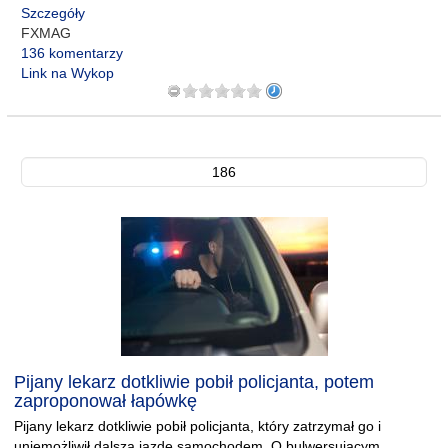
Szczegóły
FXMAG
136 komentarzy
Link na Wykop
186
Pijany lekarz dotkliwie pobił policjanta, potem
zaproponował łapówkę
Pijany lekarz dotkliwie pobił policjanta, który zatrzymał go i
uniemożliwił dalszą jazdę samochodem. O bulwersującym