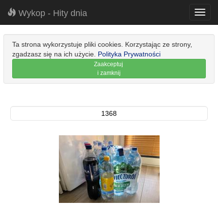
Wykop - Hity dnia
Toggl
navig
Ta strona wykorzystuje pliki cookies. Korzystając ze strony,
zgadzasz się na ich użycie.
Polityka Prywatności
Zaakceptuj
i zamknij
1368