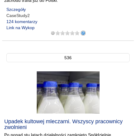
zachodu trafia już do Polski.
Szczegóły
CaseStudy2
124 komentarzy
Link na Wykop
536
Upadek kultowej mleczarni. Wszyscy pracownicy
zwolnieni
Po ponad stu latach działalności zamknięto Spółdzielnię