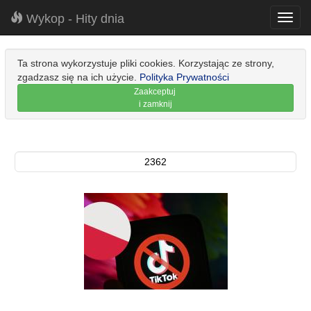
Wykop - Hity dnia
Toggl
navig
Ta strona wykorzystuje pliki cookies. Korzystając ze strony,
zgadzasz się na ich użycie.
Polityka Prywatności
Zaakceptuj
i zamknij
2362