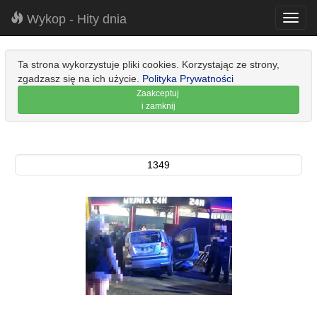
Wykop - Hity dnia
Toggl
navig
Ta strona wykorzystuje pliki cookies. Korzystając ze strony,
zgadzasz się na ich użycie.
Polityka Prywatności
Zaakceptuj
i zamknij
1349