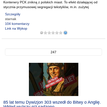
Kontenery PCK znikną z polskich miast. To efekt działającej od
stycznia przymusowej segregacji tekstyliów, m.in. zużytej
Szczegóły
starnak
104 komentarzy
Link na Wykop
247
85 lat temu Dywizjon 303 wszedł do Bitwy o Anglię.
Wkład wyższy niż sądzono