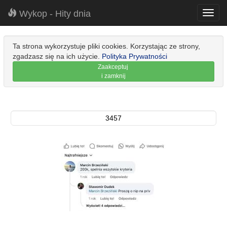
Wykop - Hity dnia
Toggl
navig
Ta strona wykorzystuje pliki cookies. Korzystając ze strony,
zgadzasz się na ich użycie.
Polityka Prywatności
Zaakceptuj
i zamknij
3457