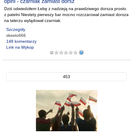
opini - czarniak zamiast dorsz
Dziś odwiedziłem Łebę z nadzieją na prawdziwego dorsza prosto
z patelni Niestety pierwszy bar mocno rozczarował zamiast dorsza
na talerzu wylądował czarniak.
Szczegóły
skeeto666
148 komentarzy
Link na Wykop
453