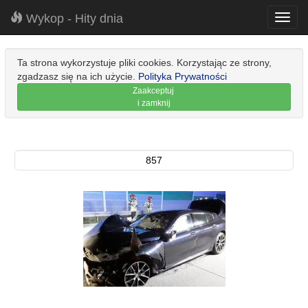
Wykop - Hity dnia
Toggl
navig
Ta strona wykorzystuje pliki cookies. Korzystając ze strony,
zgadzasz się na ich użycie.
Polityka Prywatności
Zaakceptuj
i zamknij
857