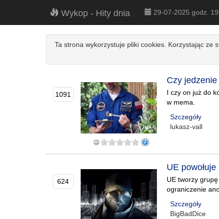
Wykop - Hity dnia
29-07-2025 godz. 1
Ta strona wykorzystuje pliki cookies. Korzystając ze 
Czy jedzenie 
I czy on już do 
1091
w mema.
Szczegóły
lukasz-vall
UE powołuje 
UE tworzy grupę 
624
ograniczenie ano
Szczegóły
BigBadDice