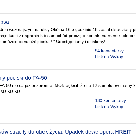
 psa
dniu wczorajszym na ulicy Okólna 16 o godzinie 18 został skradziony pi
znaje ludzi z nagrania lub samochód proszę o kontakt na numer telefo
omóżcie odnaleźć pieska ! " Udostępniamy i działamy!!
94 komentarzy
Link na Wykop
y pociski do FA-50
FA-50 nie są już bezbronne. MON ogłosił, że na 12 samolotów mamy 24
 XD XD XD
130 komentarzy
Link na Wykop
ków straciły dorobek życia. Upadek dewelopera HREIT