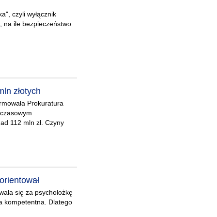
a", czyli wyłącznik
 na ile bezpieczeństwo
mln złotych
ormowała Prokuratura
ymczasowym
nad 112 mln zł. Czyny
zorientował
wała się za psycholożkę
oba kompetentna. Dlatego