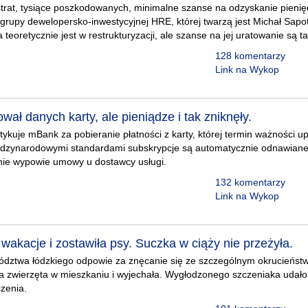
 strat, tysiące poszkodowanych, minimalne szanse na odzyskanie pieni
grupy dewelopersko-inwestycyjnej HRE, której twarzą jest Michał Sapot
teoretycznie jest w restrukturyzacji, ale szanse na jej uratowanie są ta
128 komentarzy
Link na Wykop
ował danych karty, ale pieniądze i tak zniknęły.
ytykuje mBank za pobieranie płatności z karty, której termin ważności 
ędzynarodowymi standardami subskrypcje są automatycznie odnawiane
nt nie wypowie umowy u dostawcy usługi.
132 komentarzy
Link na Wykop
wakacje i zostawiła psy. Suczka w ciąży nie przeżyła.
wództwa łódzkiego odpowie za znęcanie się ze szczególnym okrucień
a zwierzęta w mieszkaniu i wyjechała. Wygłodzonego szczeniaka udało
zenia.