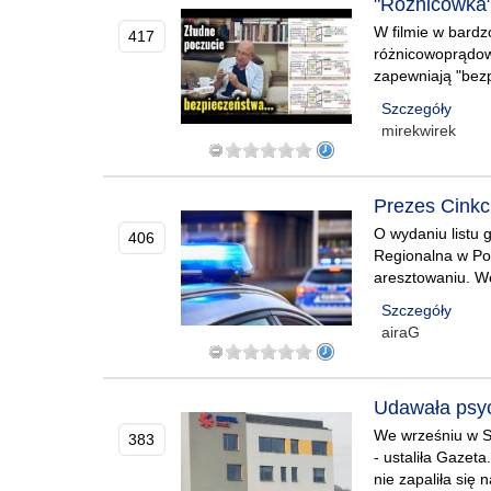
"Różnicówka" 
W filmie w bardzo
417
różnicowoprądow
zapewniają "bezpi
Szczegóły
mirekwirek
Prezes Cinkci
O wydaniu listu 
406
Regionalna w Po
aresztowaniu. We
Szczegóły
airaG
Udawała psych
We wrześniu w Są
383
- ustaliła Gazet
nie zapaliła się