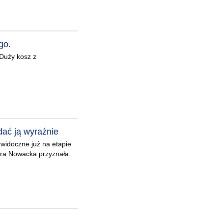
go.
 Duży kosz z
ać ją wyraźnie
 widoczne już na etapie
bara Nowacka przyznała: