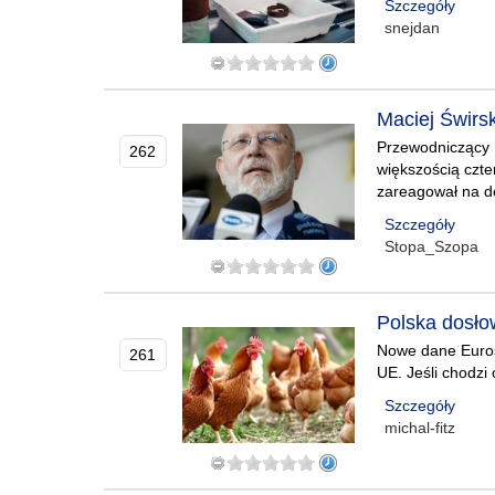
Szczegóły
snejdan
Maciej Świrs
Przewodniczący K
262
większością czt
zareagował na de
Szczegóły
Stopa_Szopa
Polska dosło
Nowe dane Euros
261
UE. Jeśli chodzi
Szczegóły
michal-fitz