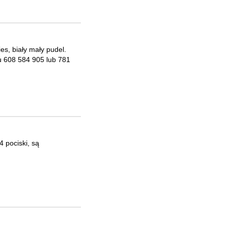
es, biały mały pudel.
nu 608 584 905 lub 781
 pociski, są