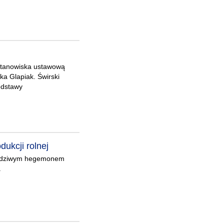
 stanowiska ustawową
a Glapiak. Świrski
odstawy
ukcji rolnej
rawdziwym hegemonem
.