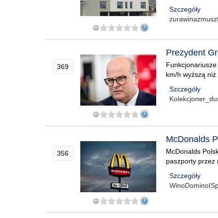
Szczegóły
zurawinazmusz
Prezydent Gr
Funkcjonariusze 
369
km/h wyższą niż 
Szczegóły
Kolekcjoner_du
McDonalds P
McDonalds Polska
356
paszporty przez 
Szczegóły
WinoDominoIS