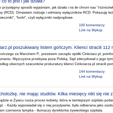
co to jest i jak działa?
 przystępny sposób wyjaśniam, jak działa i na ile chroni nas "różnicówk
y (RCD). Omawiam rodzaje i odmiany wyłączników RCD. Pokazuję też,
eczniki", "korki", czyli wyłączniki nadprądowe.
100 komentarzy
Link na Wykop
arz.pl poszukiwany listem gończym. Klienci stracili 112 
gończego za Marcinem P., prezesem zarządu spółki Cinkciarz.pl, poinf
znaniu. Mężczyzna przebywa poza Polską. Sąd zdecydował o jego t
dług obecnych szacunków prokuratury klienci Cinkciarza.pl stracili po
144 komentarzy
Link na Wykop
olożkę, nie mając studiów. Kilka miesięcy nikt się nie 
dzie w Żywcu rusza proces kobiety, która w tamtejszym szpitalu poda
a.pl. - Każdy wypowiadał się o niej pozytywnie, była odbierana jako os
 nam czerwona lampka - tłumaczy dyrektorka żywieckiego szpitala.