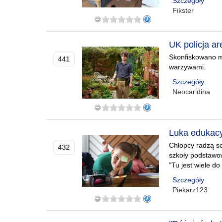
Szczegóły
Fikster
UK policja a
Skonfiskowano ma
441
warzywami.
Szczegóły
Neocaridina
Luka edukacy
Chłopcy radzą so
432
szkoły podstawow
"Tu jest wiele do
Szczegóły
Piekarz123