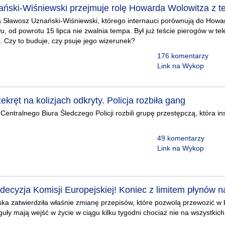
ński-Wiśniewski przejmuje rolę Howarda Wolowitza z teo
a Sławosz Uznański-Wiśniewski, którego internauci porównują do Howar
, od powrotu 15 lipca nie zwalnia tempa. Był już teście pierogów w tele
 Czy to buduje, czy psuje jego wizerunek?
176 komentarzy
Link na Wykop
ekręt na kolizjach odkryty. Policja rozbiła gang
entralnego Biura Śledczego Policji rozbili grupę przestępczą, która ins
49 komentarzy
Link na Wykop
ecyzja Komisji Europejskiej! Koniec z limitem płynów n
ka zatwierdziła właśnie zmianę przepisów, które pozwolą przewozić w
uły mają wejść w życie w ciągu kilku tygodni chociaż nie na wszystkich