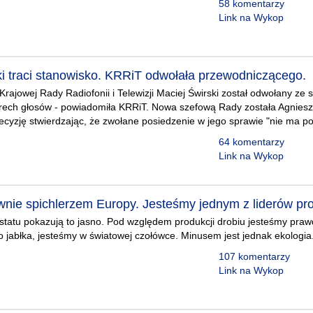
58 komentarzy
Link na Wykop
ki traci stanowisko. KRRiT odwołała przewodniczącego.
rajowej Rady Radiofonii i Telewizji Maciej Świrski został odwołany ze
erech głosów - powiadomiła KRRiT. Nowa szefową Rady została Agnieszk
cyzję stwierdzając, że zwołane posiedzenie w jego sprawie "nie ma p
64 komentarzy
Link na Wykop
wnie spichlerzem Europy. Jesteśmy jednym z liderów prod
tatu pokazują to jasno. Pod względem produkcji drobiu jesteśmy p
 o jabłka, jesteśmy w światowej czołówce. Minusem jest jednak ekologia
107 komentarzy
Link na Wykop