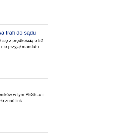
a trafi do sądu
 się z prędkością o 52
nie przyjął mandatu.
owników w tym PESELe i
ło znać link.