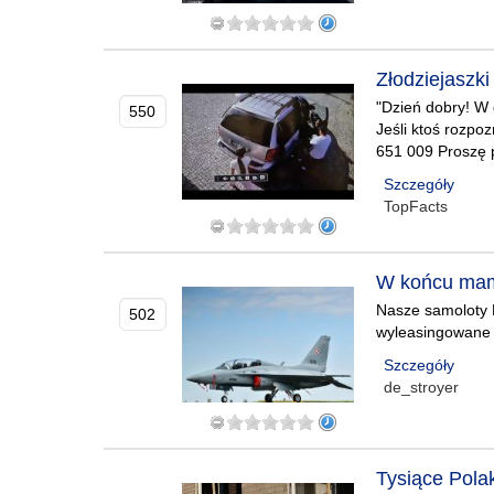
Złodziejaszki
"Dzień dobry! W 
550
Jeśli ktoś rozpo
651 009 Proszę p
Szczegóły
TopFacts
W końcu mam
Nasze samoloty 
502
wyleasingowane
Szczegóły
de_stroyer
Tysiące Pola