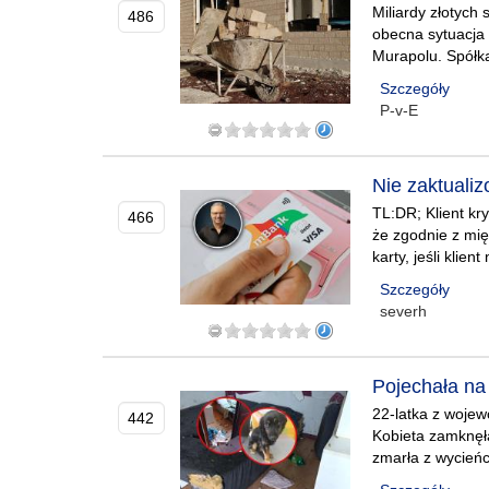
Miliardy złotych
486
obecna sytuacja 
Murapolu. Spółka 
Szczegóły
P-v-E
Nie zaktualiz
TL:DR; Klient kr
466
że zgodnie z mi
karty, jeśli klie
Szczegóły
severh
Pojechała na 
22-latka z woje
442
Kobieta zamknęł
zmarła z wycieńc