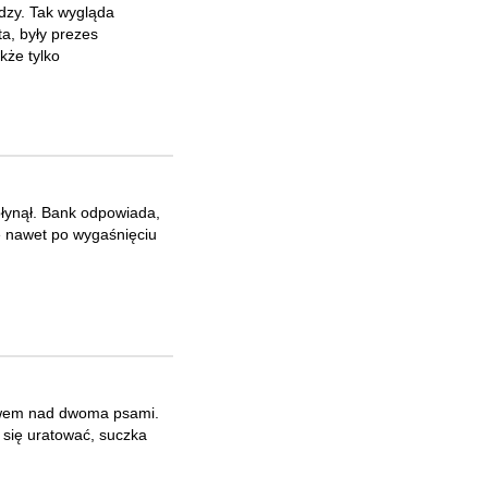
ędzy. Tak wygląda
a, były prezes
kże tylko
upłynął. Bank odpowiada,
 nawet po wygaśnięciu
stwem nad dwoma psami.
 się uratować, suczka