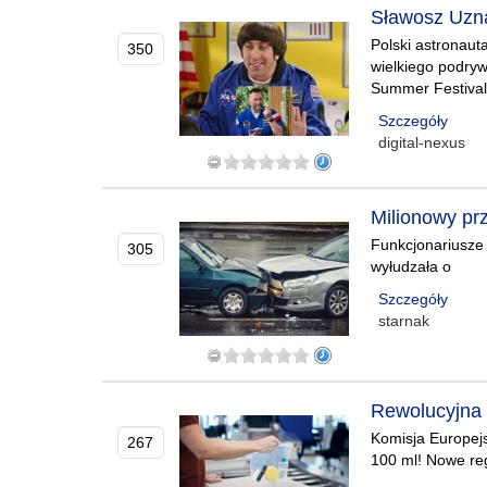
Sławosz Uzna
Polski astronaut
350
wielkiego podrywu
Summer Festival.
Szczegóły
digital-nexus
Milionowy prz
Funkcjonariusze C
305
wyłudzała o
Szczegóły
starnak
Rewolucyjna d
Komisja Europejs
267
100 ml! Nowe reg