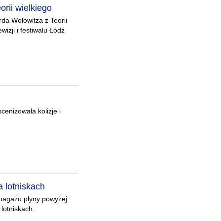
rii wielkiego
da Wolowitza z Teorii
wizji i festiwalu Łódź
cenizowała kolizje i
a lotniskach
 bagażu płyny powyżej
 lotniskach.