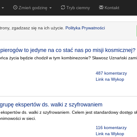
9
Zmień godzinę
Tryb ciemny
Kontakt
strony, zgadzasz się na ich użycie.
Polityka Prywatności
pierogów to jedyne na co stać nas po misji kosmicznej?
końca życia będzie chodził w tym kombinezonie? Sławosz Uznański zam
487 komentarzy
Link na Wykop
grupę ekspertów ds. walki z szyfrowaniem
ekspertów ds. walki z szyfrowaniem. Celem jest standardowy dostęp s
nimowości w sieci.
116 komentarzy
Link na Wykop