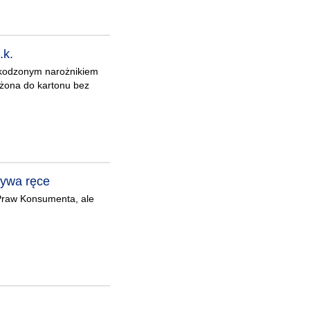
.k.
szkodzonym narożnikiem
łożona do kartonu bez
mywa ręce
Praw Konsumenta, ale