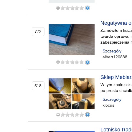
Negatywna op
Zamówiłem książk
772
twarda oprawa, r
zabezpieczenia 
Szczegóły
albert120888
Sklep Meblar
W tym znalezisk
518
po prostu chciał
Szczegóły
klocus
Lotnisko Rad