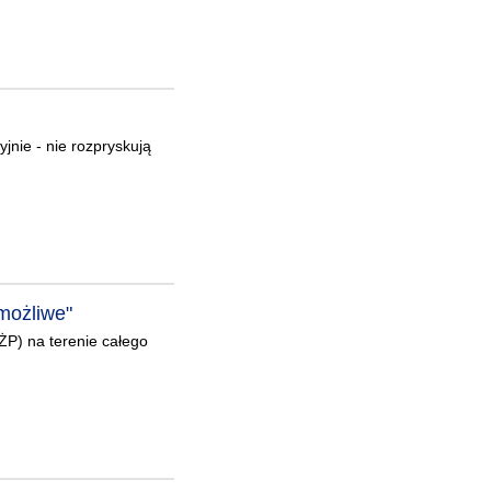
jnie - nie rozpryskują
emożliwe"
ŻP) na terenie całego