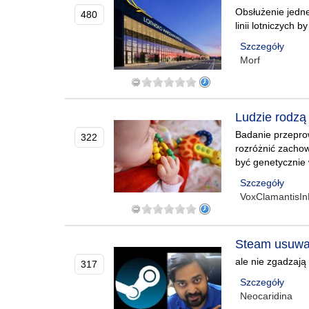
Obsłużenie jedne
480
linii lotniczych
Szczegóły
Morf
Ludzie rodzą s
Badanie przeprow
322
rozróżnić zachow
być genetycznie
Szczegóły
VoxClamantisIn
Steam usuwa 
ale nie zgadzają
317
Szczegóły
Neocaridina