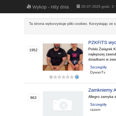
Wykop - Hity dnia
20-07-2025 godz. 3
Ta strona wykorzystuje pliki cookies. Korzystając ze 
PZKFiTS wyco
Polski Związek Ku
1952
najlepszej zawod
dziadkami w zwią
Szczegóły
DywanTv
Zamkniemy Ar
Allegro zamyka s
863
Szczegóły
razem