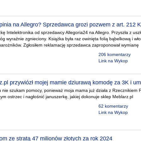
inia na Allegro? Sprzedawca grozi pozwem z art. 212 K
ę Intelektronika od sprzedawcy Allegoria24 na Allegro. Przyszła z u
óg wyraźnie zgnieciony. Książka była raz owinięta folią bąbelkową i w
narożników. Zgłosiłem reklamację sprzedawca zaproponował wymianę
206 komentarzy
Link na Wykop
z.pl przywiózł mojej mamie dziurawą komodę za 3K i u
u nie szukam pomocy, ponieważ moja mama już działa z Rzecznikiem 
bym ostrzec i nagłośnić januszerkę, jakiej dokonuje sklep Meblarz.pl
62 komentarzy
Link na Wykop
om ze stratą 47 milionów złotych za rok 2024