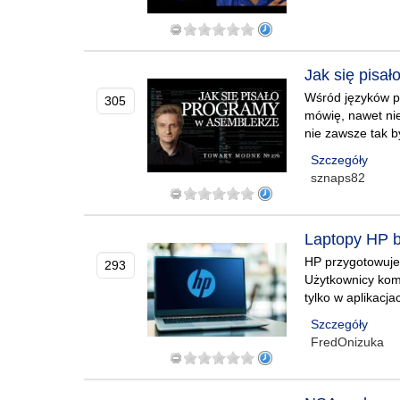
Jak się pisa
Wśród języków pr
305
mówię, nawet nie 
nie zawsze tak b
Szczegóły
sznaps82
Laptopy HP b
HP przygotowuje 
293
Użytkownicy kom
tylko w aplikacj
Szczegóły
FredOnizuka