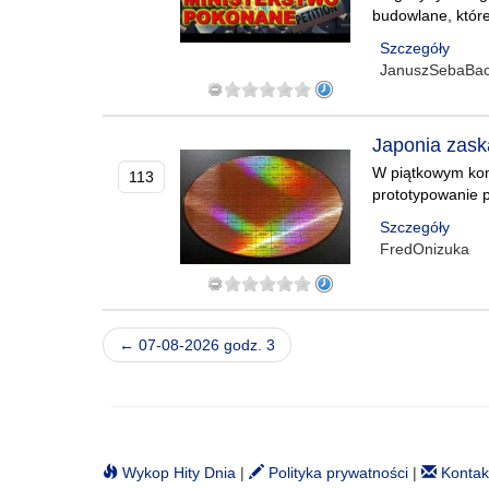
budowlane, które
Szczegóły
JanuszSebaBa
Japonia zask
W piątkowym komu
113
prototypowanie 
Szczegóły
FredOnizuka
← 07-08-2026 godz. 3
Wykop Hity Dnia
|
Polityka prywatności
|
Kontak