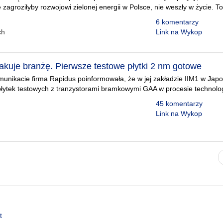
 zagroziłyby rozwojowi zielonej energii w Polsce, nie weszły w życie. 
6 komentarzy
ch
Link na Wykop
akuje branżę. Pierwsze testowe płytki 2 nm gotowe
nikacie firma Rapidus poinformowała, że w jej zakładzie IIM1 w Japo
płytek testowych z tranzystorami bramkowymi GAA w procesie technol
45 komentarzy
Link na Wykop
t