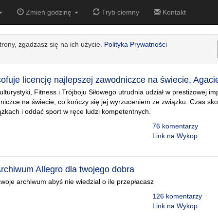
Zmień godzinę
Tryb ciemny
Kontakt
strony, zgadzasz się na ich użycie.
Polityka Prywatności
fuje licencję najlepszej zawodniczce na świecie, Agacie
lturystyki, Fitness i Trójboju Siłowego utrudnia udział w prestiżowej im
niczce na świecie, co kończy się jej wyrzuceniem ze związku. Czas sk
zkach i oddać sport w ręce ludzi kompetentnych.
76 komentarzy
Link na Wykop
chiwum Allegro dla twojego dobra
woje archiwum abyś nie wiedział o ile przepłacasz
126 komentarzy
Link na Wykop