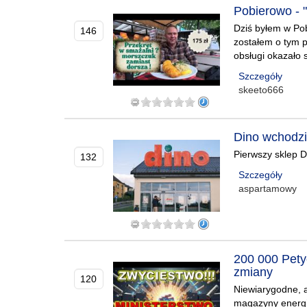
Pobierowo - "
Dziś byłem w Pob
146
zostałem o tym p
obsługi okazało s
Szczegóły
skeeto666
Dino wchodz
Pierwszy sklep D
132
Szczegóły
aspartamowy
200 000 Pet
zmiany
120
Niewiarygodne, a
magazyny energii