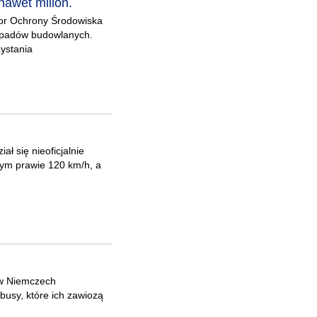
nawet milion.
tor Ochrony Środowiska
odpadów budowlanych.
ystania
ał się nieoficjalnie
ym prawie 120 km/h, a
a w Niemczech
busy, które ich zawiozą