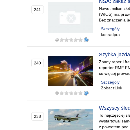
NSA: zakaz s
Nawet milion zło
241
(WIOŚ) ma prawo
Bez znaczenia j
Szczegóły
konradpra
Szybka jazda
Znany raper i fre
240
reporter RMF FM
co więcej prowa
Szczegóły
ZobaczLink
Wszyscy śledz
To najczęściej ś
238
wystartował samo
z powrotem pod 