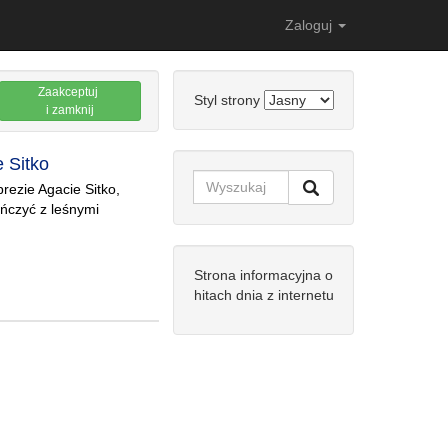
Zaloguj
Zaakceptuj
Styl strony
i zamknij
 Sitko
prezie Agacie Sitko,
ończyć z leśnymi
Strona informacyjna o
hitach dnia z internetu