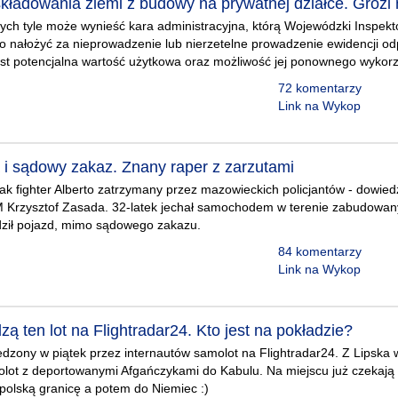
kładowania ziemi z budowy na prywatnej działce. Grozi 
tych tyle może wynieść kara administracyjna, którą Wojewódzki Inspek
 nałożyć za nieprowadzenie lub nierzetelne prowadzenie ewidencji 
est potencjalna wartość użytkowa oraz możliwość jej ponownego wykorz
72 komentarzy
Link na Wykop
 i sądowy zakaz. Znany raper z zarzutami
ak fighter Alberto zatrzymany przez mazowieckich policjantów - dowiedzi
 Krzysztof Zasada. 32-latek jechał samochodem w terenie zabudowan
dził pojazd, mimo sądowego zakazu.
84 komentarzy
Link na Wykop
ą ten lot na Flightradar24. Kto jest na pokładzie?
ledzony w piątek przez internautów samolot na Flightradar24. Z Lipsk
lot z deportowanymi Afgańczykami do Kabulu. Na miejscu już czekają 
polską granicę a potem do Niemiec :)