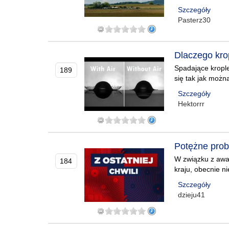
Szczegóły
Pasterz30
Dlaczego kro
Spadające krople
189
się tak jak możn
Szczegóły
Hektorrr
Potężne probl
W związku z awar
184
kraju, obecnie n
Szczegóły
dzieju41