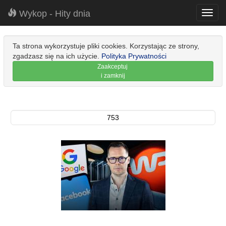
Wykop - Hity dnia
Toggl
navig
Ta strona wykorzystuje pliki cookies. Korzystając ze strony,
zgadzasz się na ich użycie.
Polityka Prywatności
Zaakceptuj
i zamknij
753