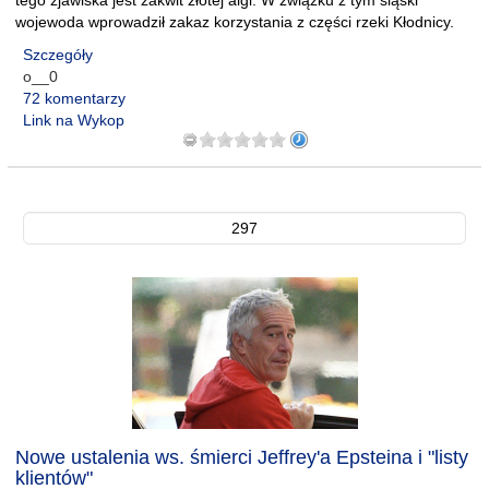
tego zjawiska jest zakwit złotej algi. W związku z tym śląski
wojewoda wprowadził zakaz korzystania z części rzeki Kłodnicy.
Szczegóły
o__0
72 komentarzy
Link na Wykop
297
Nowe ustalenia ws. śmierci Jeffrey'a Epsteina i "listy
klientów"