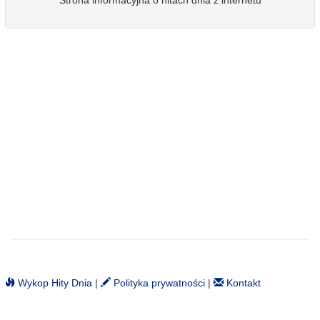
Strona informacyjna o hitach dnia z internetu
Wykop Hity Dnia
|
Polityka prywatności
|
Kontakt