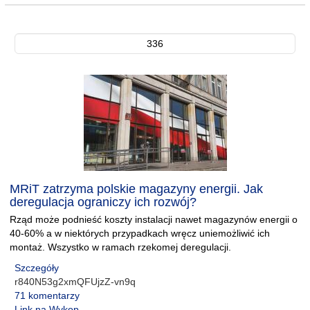
336
MRiT zatrzyma polskie magazyny energii. Jak
deregulacja ograniczy ich rozwój?
Rząd może podnieść koszty instalacji nawet magazynów energii o
40-60% a w niektórych przypadkach wręcz uniemożliwić ich
montaż. Wszystko w ramach rzekomej deregulacji.
Szczegóły
r840N53g2xmQFUjzZ-vn9q
71 komentarzy
Link na Wykop