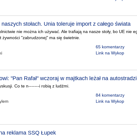
naszych stołach. Unia toleruje import z całego świata
lnictwie nie można ich używać. Ale trafiają na nasze stoły, bo UE nie e
t żywności "zabrudzonej" ma się świetnie.
65 komentarzy
ki
Link na Wykop
wi: "Pan Rafał" wczoraj w majtkach leżał na autostradzi
usji. Co te n-------i robią z ludźmi.
84 komentarzy
zylem
Link na Wykop
jna reklama SSQ Łupek