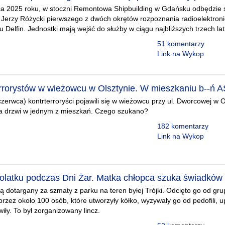
ca 2025 roku, w stoczni Remontowa Shipbuilding w Gdańsku odbędzie si
erzy Różycki pierwszego z dwóch okrętów rozpoznania radioelektro
Delfin. Jednostki mają wejść do służby w ciągu najbliższych trzech lat
51 komentarzy
Link na Wykop
errorystów w wieżowcu w Olsztynie. W mieszkaniu b--ń 
czerwca) kontrterroryści pojawili się w wieżowcu przy ul. Dworcowej w O
ia drzwi w jednym z mieszkań. Czego szukano?
182 komentarzy
Link na Wykop
tolatku podczas Dni Żar. Matka chłopca szuka świadków
łą dotargany za szmaty z parku na teren byłej Trójki. Odcięto go od gru
przez około 100 osób, które utworzyły kółko, wyzywały go od pedofili, u
iły. To był zorganizowany lincz.