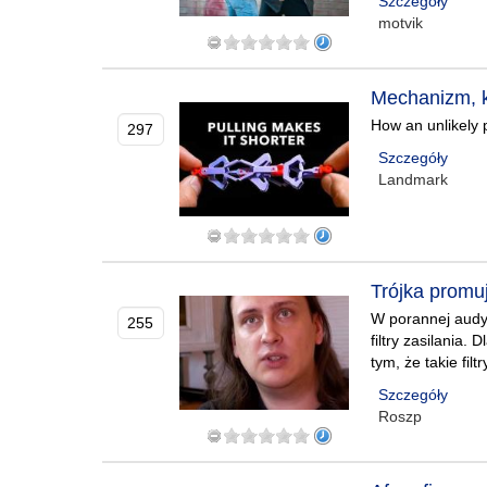
Szczegóły
motvik
Mechanizm, k
How an unlikely p
297
Szczegóły
Landmark
Trójka promuj
W porannej audy
255
filtry zasilania
tym, że takie fil
Szczegóły
Roszp