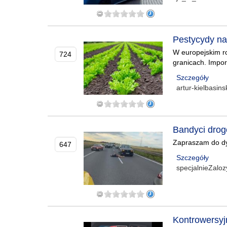
Pestycydy na 
W europejskim ro
724
granicach. Impor
Szczegóły
artur-kielbasins
Bandyci drogo
Zapraszam do dysk
647
Szczegóły
specjalnieZalo
Kontrowersy