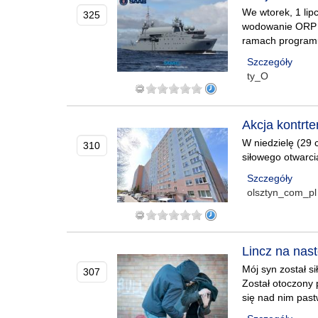
We wtorek, 1 lip
325
wodowanie ORP J
ramach programu 
Szczegóły
ty_O
Akcja kontrt
W niedzielę (29 
310
siłowego otwarc
Szczegóły
olsztyn_com_pl
Lincz na nas
Mój syn został si
307
Został otoczony 
się nad nim pastw