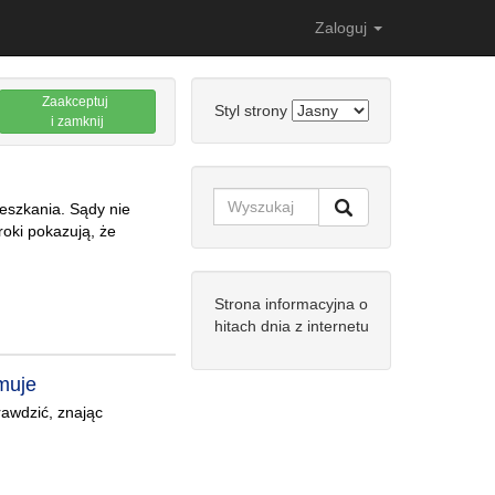
Zaloguj
Zaakceptuj
Styl strony
i zamknij
ieszkania. Sądy nie
roki pokazują, że
Strona informacyjna o
hitach dnia z internetu
rmuje
awdzić, znając