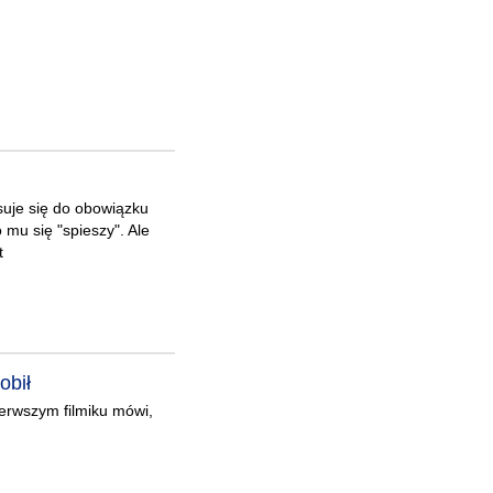
uje się do obowiązku
o mu się "spieszy". Ale
t
obił
erwszym filmiku mówi,