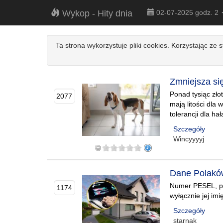
Wykop - Hity dnia
02-07-2025 godz. 2
Ta strona wykorzystuje pliki cookies. Korzystając ze 
Zmniejsza si
Ponad tysiąc zło
2077
mają litości dla
tolerancji dla ha
Szczegóły
Wincyyyyj
Dane Polaków
Numer PESEL, po
1174
wyłącznie jej imi
Szczegóły
starnak