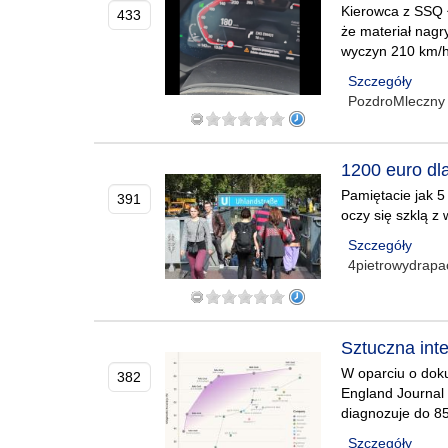
Kierowca z SSQ Ł
433
że materiał nagr
wyczyn 210 km/h
Szczegóły
PozdroMleczny
1200 euro dla
Pamiętacie jak 5
391
oczy się szklą z
Szczegóły
4pietrowydrap
Sztuczna inte
W oparciu o dok
382
England Journal 
diagnozuje do 8
Szczegóły