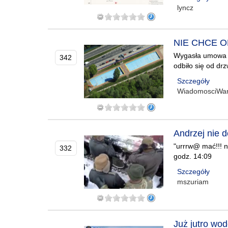
lyncz
NIE CHCE 
Wygasła umowa dz
342
odbiło się od drz
Szczegóły
WiadomosciWa
Andrzej nie d
"urrrw@ mać!!! no
332
godz. 14:09
Szczegóły
mszuriam
Już jutro wo