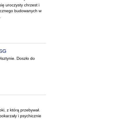
ę uroczysty chrzest i
nicznego budowanych w
.
ASG
lsztynie. Doszło do
pki, z którą przebywał.
pokarzały i psychicznie