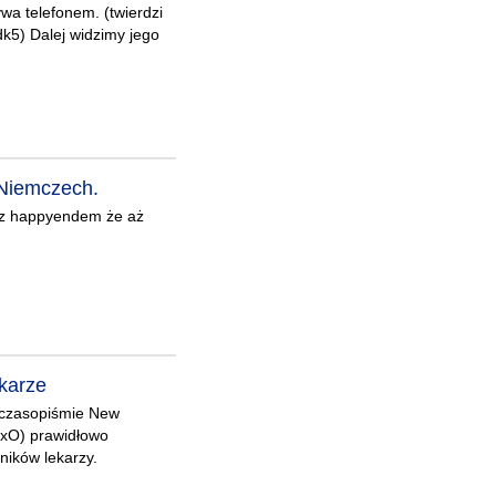
wa telefonem. (twierdzi
k5) Dalej widzimy jego
 Niemczech.
, z happyendem że aż
ekarze
 czasopiśmie New
DxO) prawidłowo
ników lekarzy.