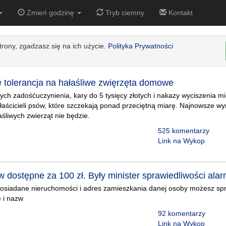
Zmień godzinę
Tryb ciemny
Kontakt
strony, zgadzasz się na ich użycie.
Polityka Prywatności
ę tolerancja na hałaśliwe zwięrzęta domowe
tych zadośćuczynienia, kary do 5 tysięcy złotych i nakazy wyciszenia m
 właścicieli psów, które szczekają ponad przeciętną miarę. Najnowsze wy
łaśliwych zwierząt nie będzie.
525 komentarzy
Link na Wykop
 dostępne za 100 zł. Były minister sprawiedliwości ala
siadane nieruchomości i adres zamieszkania danej osoby możesz spr
ę i nazw
92 komentarzy
Link na Wykop