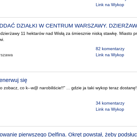
Link na Wykop
ODDAĆ DZIAŁKI W CENTRUM WARSZAWY. DZIERŻAW
ierżawy 11 hektarów nad Wisłą za śmiesznie niską stawkę. Miasto przy
wi.
82 komentarzy
rszawa
Link na Wykop
enerwuj się
 zobacz, co k--w@ narobiliście!!" ... gdzie ja taki wykop teraz dostanę
34 komentarzy
Link na Wykop
dowanie pierwszego Delfina. Okręt powstał, żeby podsłu