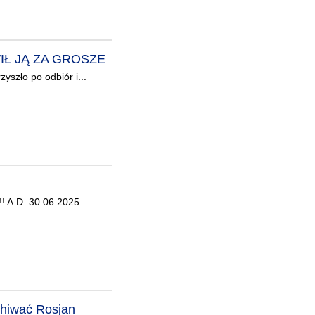
IŁ JĄ ZA GROSZE
szło po odbiór i...
!!! A.D. 30.06.2025
chiwać Rosjan