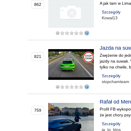
A jak tam w Lim
862
Szczegóły
Kowal13
Jazda na suw
Zwężenie do jed
821
jazdy na suwak. W
tylko na chwile,
Szczegóły
stopchamteam
Rafał od Merc
Profil FB wykop
759
że jest chory ps
Szczegóły
ja_to_ktos