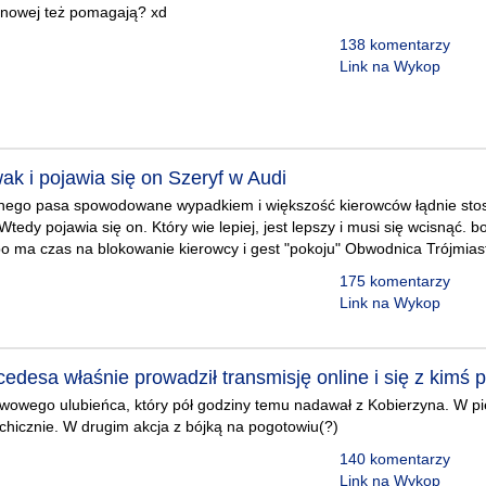
anowej też pomagają? xd
138 komentarzy
Link na Wykop
ak i pojawia się on Szeryf w Audi
nego pasa spowodowane wypadkiem i większość kierowców łądnie stos
tedy pojawia się on. Który wie lepiej, jest lepszy i musi się wcisnąć. b
 bo ma czas na blokowanie kierowcy i gest "pokoju" Obwodnica Trójmias
175 komentarzy
Link na Wykop
edesa właśnie prowadził transmisję online i się z kimś p
owowego ulubieńca, który pół godziny temu nadawał z Kobierzyna. W pi
ychicznie. W drugim akcja z bójką na pogotowiu(?)
140 komentarzy
Link na Wykop