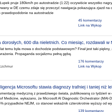
upek pruje 180km/h po autostradzie (1:22) oczywiście wszystko nagry
ywany w DE czemu zdaje się przeczyć nawigacja pokazująca zjazd na d
 prawdopodobnie na autostradzie
45 komentarzy
Link na Wykop
 dorosłych, 600 dla nieletnich. Co miesiąc, rozdawali w
 lat temu była mowa o dochodzie podstawowym? Finał jest taki piękny
 wrażenia. Propaganda socjalizmu pełną gębą.
176 komentarzy
aczchmur
Link na Wykop
ligencja Microsoftu stawia diagnozy trafniej i taniej niż l
umentację medyczną z prawdziwego świata, publikowaną co tydzień w
of Medicine, wykazano, że Microsoft AI Diagnostic Orchestrator (MAI-
5% przypadków NEJM, co stanowi wskaźnik czterokrotnie wyższy od wy
139 komentarzy