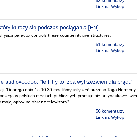
52 komentarzy
Link na Wykop
tóry kurczy się podczas pociągania [EN]
hysics paradox controls these counterintuitive structures.
51 komentarzy
Link na Wykop
e audiovoodoo: "te filtry to izba wytrzeźwień dla prądu"
cji "Dobrego dnia!" o 10:30 mogliśmy usłyszeć prezesa Taga Harmony, 
. Dlaczego w polskich mediach publicznych promuje się antynaukowe twie
try mają wpływ na obraz z telewizora?
56 komentarzy
Link na Wykop