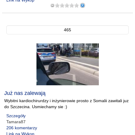
Link na Wykop
465
Już nas zalewają
Wybitni kardiochirurdzy i inżynierowie prosto z Somalii zawitali juz
do Szczecina. Usmiechamy sie :)
Szczegóły
Tamara87
206 komentarzy
Link na Wykop