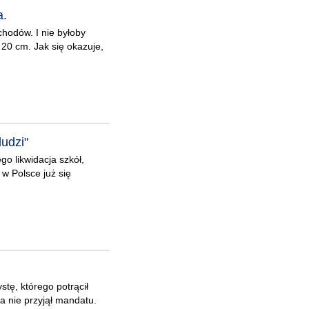
a.
hodów. I nie byłoby
 20 cm. Jak się okazuje,
ludzi"
go likwidacja szkół,
 w Polsce już się
tę, którego potrącił
a nie przyjął mandatu.