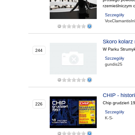
rzemieślniczym 
Szczegóły
VoxClamantisIn
Skoro kolarz
W Parku Strumyko
244
Szczegóły
gundis25
CHIP - histo
Chip grudzień 1
226
Szczegóły
K-S-