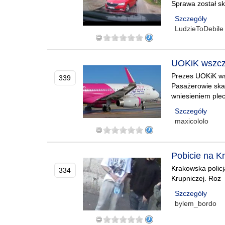
Sprawa został s
Szczegóły
LudzieToDebile
UOKiK wszczą
Prezes UOKiK wsz
339
Pasażerowie ska
wniesieniem plec
Szczegóły
maxicololo
Pobicie na 
Krakowska policj
334
Krupniczej. Roz
Szczegóły
bylem_bordo