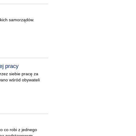
lskich samorządów.
ej pracy
zez siebie pracę za
wano wśród obywateli
o co robi z jednego
i na podstawowym,