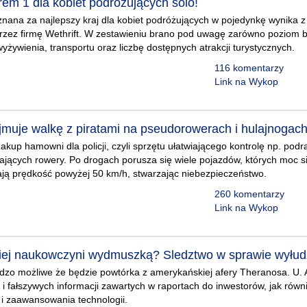
em 1 dla kobiet podróżujących solo!
znana za najlepszy kraj dla kobiet podróżujących w pojedynkę wynika 
zez firmę Wethrift. W zestawieniu brano pod uwagę zarówno poziom be
yżywienia, transportu oraz liczbę dostępnych atrakcji turystycznych.
116 komentarzy
Link na Wykop
muje walkę z piratami na pseudorowerach i hulajnogac
akup hamowni dla policji, czyli sprzętu ułatwiającego kontrolę np. po
jących rowery. Po drogach porusza się wiele pojazdów, których moc s
ają prędkość powyżej 50 km/h, stwarzając niebezpieczeństwo.
260 komentarzy
Link na Wykop
kiej naukowczyni wydmuszką? Sledztwo w sprawie wyłud
rdzo możliwe że będzie powtórka z amerykańskiej afery Theranosa. U.
 i fałszywych informacji zawartych w raportach do inwestorów, jak rów
 i zaawansowania technologii.