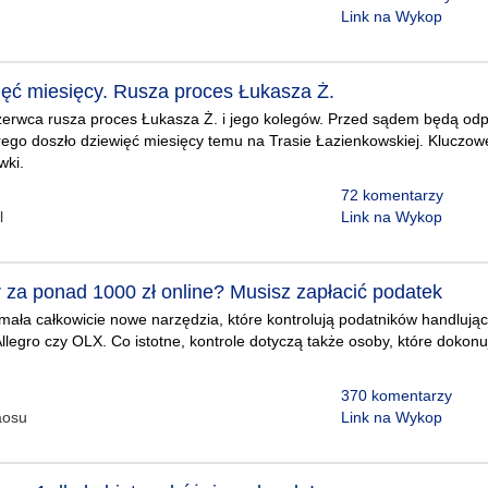
Link na Wykop
ięć miesięcy. Rusza proces Łukasza Ż.
zerwca rusza proces Łukasza Ż. i jego kolegów. Przed sądem będą odp
ego doszło dziewięć miesięcy temu na Trasie Łazienkowskiej. Kluczow
wki.
72 komentarzy
l
Link na Wykop
r za ponad 1000 zł online? Musisz zapłacić podatek
ała całkowicie nowe narzędzia, które kontrolują podatników handlując
Allegro czy OLX. Co istotne, kontrole dotyczą także osoby, które doko
370 komentarzy
aosu
Link na Wykop