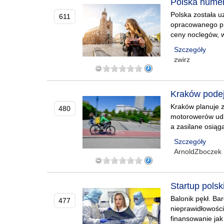
Polska numer
Polska została u
611
opracowanego pr
ceny noclegów, w
Szczegóły
zwirz
Kraków podej
Kraków planuje z
480
motorowerów uda
a zasilane osiąg
Szczegóły
ArnoldZboczek
Startup pols
Balonik pękł. Ba
477
nieprawidłowości
finansowanie jak