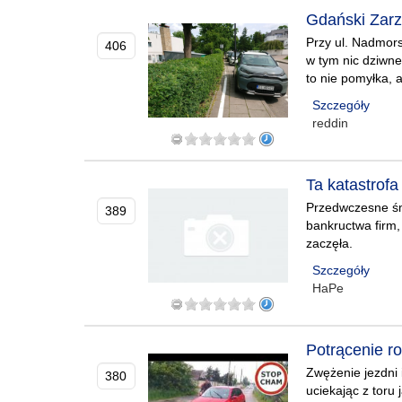
Gdański Zarz
Przy ul. Nadmors
406
w tym nic dziwne
to nie pomyłka, 
Szczegóły
reddin
Ta katastrofa
Przedwczesne śmi
389
bankructwa firm,
zaczęła.
Szczegóły
HaPe
Potrącenie r
Zwężenie jezdni 
380
uciekając z toru