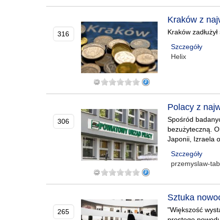
Kraków z naj
Kraków zadłużył 
316
Szczegóły
Helix
Polacy z naj
Spośród badanyc
306
bezużyteczną. O
Japonii, Izraela o
Szczegóły
przemyslaw-tab
Sztuka nowocz
"Większość wyst
265
prostego powodu: