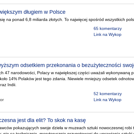
większym długiem w Polsce
się na ponad 6,8 miliarda złotych. To najwięcej spośród wszystkich po
65 komentarzy
Link na Wykop
wyższym odsetkiem przekonania o bezużyteczności swoj
h 47 narodowości, Polacy w największej części uważali wykonywaną pr
koło 14% Polaków jest tego zdania. Niewiele mniejszy odsetek odnoto
raz Indii.
52 komentarzy
or
Link na Wykop
esna jest dla elit? To skok na kasę
awców pokazujących swoje dzieła w muzeach sztuki nowoczesnej robi t
 nie są technicznie, merytorycznie przygotowani do uprawiania sztuk