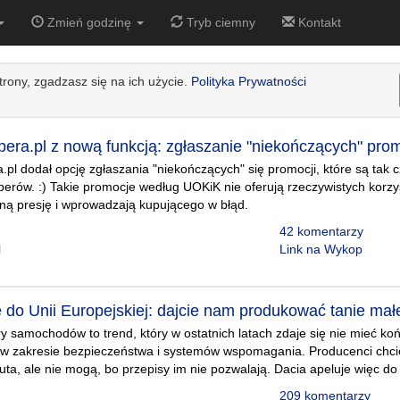
Zmień godzinę
Tryb ciemny
Kontakt
strony, zgadzasz się na ich użycie.
Polityka Prywatności
era.pl z nową funkcją: zgłaszanie "niekończących" prom
pl dodał opcję zgłaszania "niekończących" się promocji, które są tak 
erów. :) Takie promocje według UOKiK nie oferują rzeczywistych korz
ną presję i wprowadzają kupującego w błąd.
42 komentarzy
l
Link na Wykop
e do Unii Europejskiej: dajcie nam produkować tanie mał
 samochodów to trend, który w ostatnich latach zdaje się nie mieć ko
w zakresie bezpieczeństwa i systemów wspomagania. Producenci chci
uta, ale nie mogą, bo przepisy im nie pozwalają. Dacia apeluje więc do
209 komentarzy