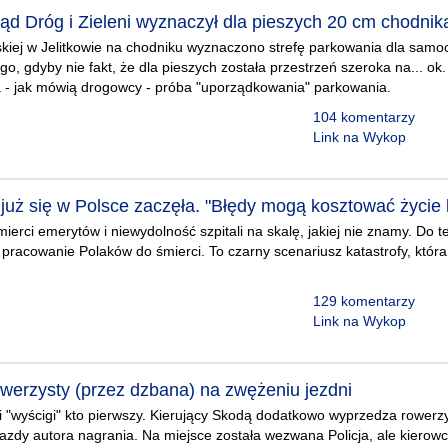
ąd Dróg i Zieleni wyznaczył dla pieszych 20 cm chodnik
kiej w Jelitkowie na chodniku wyznaczono strefę parkowania dla samoc
go, gdyby nie fakt, że dla pieszych została przestrzeń szeroka na... ok.
a - jak mówią drogowcy - próba "uporządkowania" parkowania.
104 komentarzy
Link na Wykop
 już się w Polsce zaczęła. "Błędy mogą kosztować życie 
erci emerytów i niewydolność szpitali na skalę, jakiej nie znamy. Do te
 pracowanie Polaków do śmierci. To czarny scenariusz katastrofy, która
129 komentarzy
Link na Wykop
owerzysty (przez dzbana) na zwężeniu jezdni
i "wyścigi" kto pierwszy. Kierujący Skodą dodatkowo wyprzedza rowerzys
 jazdy autora nagrania. Na miejsce została wezwana Policja, ale kierowc