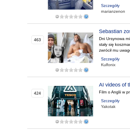
Szczegóły
marianzenon
Sebastian zos
Dni Ursynowa mia
463
stały się koszm
zwrócił mu uwag
Szczegóły
Kulfonix
AI videos of t
Film o Anglii w 
424
Szczegóły
Yakotak