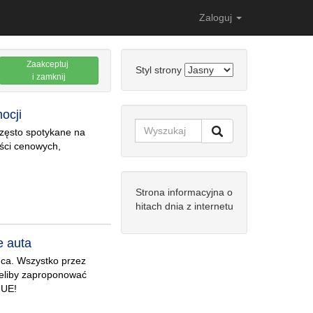
Zaloguj
Zaakceptuj
Styl strony
i zamknij
ocji
często spotykane na
yści cenowych,
Strona informacyjna o
hitach dnia z internetu
e auta
ńca. Wszystko przez
eliby zaproponować
 UE!