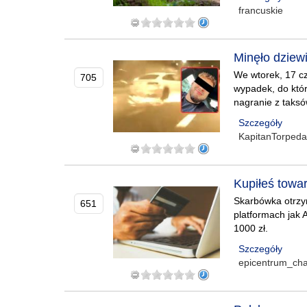
francuskie
Minęło dziew
We wtorek, 17 c
705
wypadek, do któr
nagranie z taksó
Szczegóły
KapitanTorpeda
Kupiłeś towa
Skarbówka otrzym
651
platformach jak 
1000 zł.
Szczegóły
epicentrum_ch