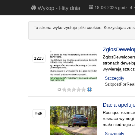
Wykop - Hity dnia
18-06-2025 godz. 4
Ta strona wykorzystuje pliki cookies. Korzystając ze 
ZgłosDewelop
ZgłosDewelopera.
1223
stronach dewelop
wywierają sztucz
Szczegóły
SzitpostForRea
Dacia apeluj
Rosnące rozmiary
945
rosnące wymogi 
małe niedrogie a
Szczegóły