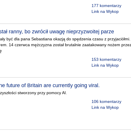
177 komentarzy
Link na Wykop
tał ranny, bo zwrócił uwagę nieprzyzwoitej parze
ły być dla pana Sebastiana okazją do spędzenia czasu z przyjaciółmi. 
arem. 14 czerwca mężczyzna został brutalnie zaatakowany nożem przez
ę
153 komentarzy
Link na Wykop
he future of Britain are currently going viral.
przyszłości stworzony przy pomocy AI.
106 komentarzy
Link na Wykop