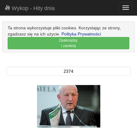
Wykop - Hity dnia
Toggl
navig
Ta strona wykorzystuje pliki cookies. Korzystając ze strony,
zgadzasz się na ich użycie.
Polityka Prywatności
Zaakceptuj
i zamknij
2374