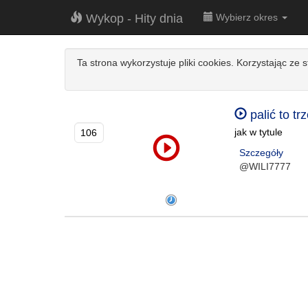
Wykop - Hity dnia
Wybierz okres
Ta strona wykorzystuje pliki cookies. Korzystając ze 
palić to t
jak w tytule
106
Szczegóły
@WILI7777