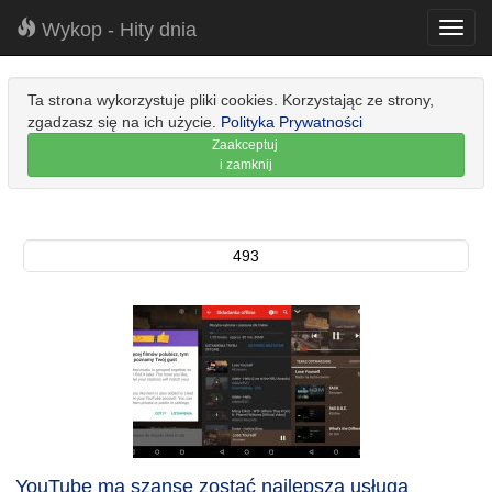
Wykop - Hity dnia
Toggl
navig
Ta strona wykorzystuje pliki cookies. Korzystając ze strony,
zgadzasz się na ich użycie.
Polityka Prywatności
Zaakceptuj
i zamknij
493
YouTube ma szansę zostać najlepszą usługą