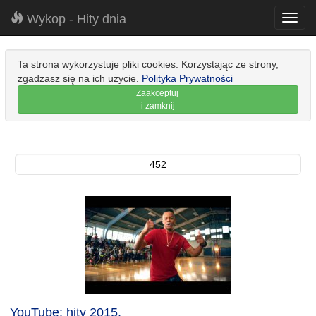
Wykop - Hity dnia
Toggl
navig
Ta strona wykorzystuje pliki cookies. Korzystając ze strony,
zgadzasz się na ich użycie.
Polityka Prywatności
Zaakceptuj
i zamknij
452
YouTube: hity 2015.