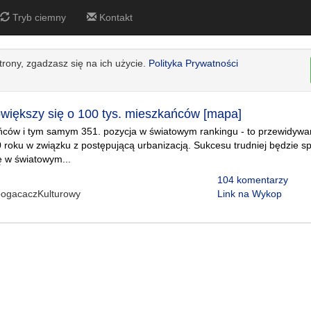
Tryb ciemny
Kontakt
strony, zgadzasz się na ich użycie.
Polityka Prywatności
iększy się o 100 tys. mieszkańców [mapa]
ńców i tym samym 351. pozycja w światowym rankingu - to przewidywan
 roku w związku z postępującą urbanizacją. Sukcesu trudniej będzie s
ię w światowym...
104 komentarzy
ogacaczKulturowy
Link na Wykop