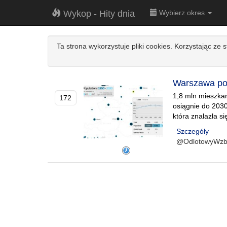
Wykop - Hity dnia
Wybierz okres
Ta strona wykorzystuje pliki cookies. Korzystając ze 
Warszawa pow
1,8 mln mieszka
172
osiągnie do 2030
która znalazła s
Szczegóły
@OdlotowyWzb