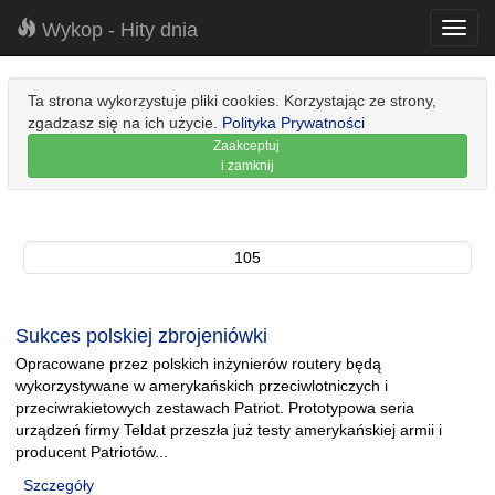
Wykop - Hity dnia
Toggl
navig
Ta strona wykorzystuje pliki cookies. Korzystając ze strony,
zgadzasz się na ich użycie.
Polityka Prywatności
Zaakceptuj
i zamknij
105
Sukces polskiej zbrojeniówki
Opracowane przez polskich inżynierów routery będą
wykorzystywane w amerykańskich przeciwlotniczych i
przeciwrakietowych zestawach Patriot. Prototypowa seria
urządzeń firmy Teldat przeszła już testy amerykańskiej armii i
producent Patriotów...
Szczegóły