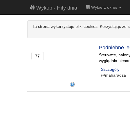
Wykop - Hity dnia
Wybierz okres
Ta strona wykorzystuje pliki cookies. Korzystając ze 
Podniebne le
Sterowce, balony
77
wyglądała niesa
Szczegóły
@maharadza