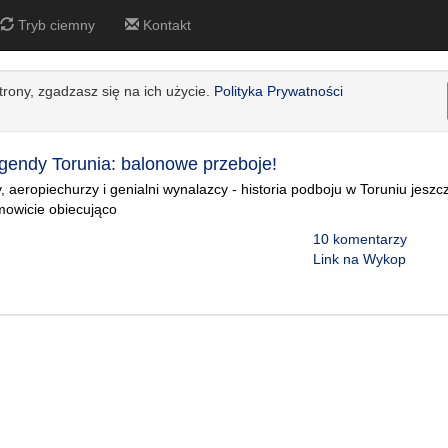
Tryb ciemny
Kontakt
strony, zgadzasz się na ich użycie.
Polityka Prywatności
gendy Torunia: balonowe przeboje!
, aeropiechurzy i genialni wynalazcy - historia podboju w Toruniu jeszcz
mowicie obiecująco
10 komentarzy
Link na Wykop