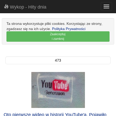
Wykop - Hity dnia
Toggl
navig
Ta strona wykorzystuje pliki cookies. Korzystając ze strony,
zgadzasz się na ich użycie.
Polityka Prywatności
Zaakceptuj
i zamknij
473
Oto pierwsze wideo w historii YouTube'a. Pojawiło