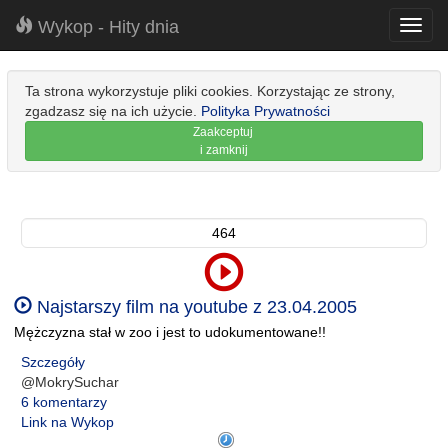
Wykop - Hity dnia
Toggl
navig
Ta strona wykorzystuje pliki cookies. Korzystając ze strony,
zgadzasz się na ich użycie.
Polityka Prywatności
Zaakceptuj
i zamknij
464
Najstarszy film na youtube z 23.04.2005
Mężczyzna stał w zoo i jest to udokumentowane!!
Szczegóły
@MokrySuchar
6 komentarzy
Link na Wykop