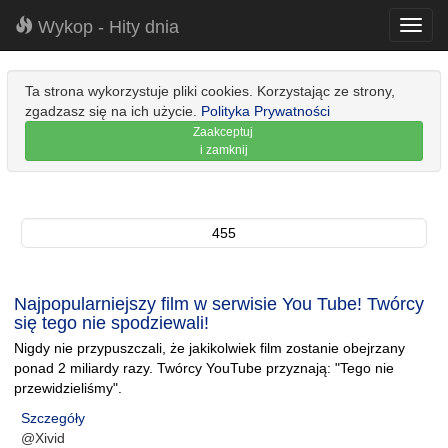
Wykop - Hity dnia
Toggl
navig
Ta strona wykorzystuje pliki cookies. Korzystając ze strony,
zgadzasz się na ich użycie.
Polityka Prywatności
Zaakceptuj
i zamknij
455
Najpopularniejszy film w serwisie You Tube! Twórcy
się tego nie spodziewali!
Nigdy nie przypuszczali, że jakikolwiek film zostanie obejrzany
ponad 2 miliardy razy. Twórcy YouTube przyznają: "Tego nie
przewidzieliśmy".
Szczegóły
@Xivid