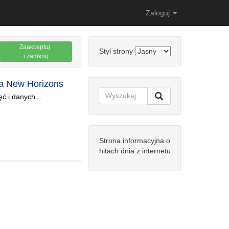
Zaloguj
Zaakceptuj
Styl strony
i zamknij
da New Horizons
ć i danych...
Strona informacyjna o
hitach dnia z internetu