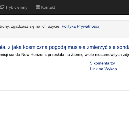
Tryb ciemny
Kontakt
strony, zgadzasz się na ich użycie.
Polityka Prywatności
a, z jaką kosmiczną pogodą musiała zmierzyć się son
 misji sonda New Horizons przesłała na Ziemię wiele niesamowitych zdję
5 komentarzy
Link na Wykop