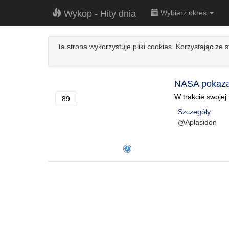
Wykop - Hity dnia
Wybierz okres
Ta strona wykorzystuje pliki cookies. Korzystając ze 
NASA pokazał
W trakcie swojej
89
Szczegóły
@Aplasidon