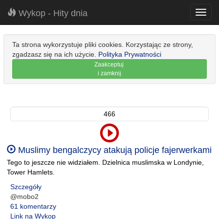
Wykop - Hity dnia
Toggl
navig
Ta strona wykorzystuje pliki cookies. Korzystając ze strony,
zgadzasz się na ich użycie.
Polityka Prywatności
Zaakceptuj
i zamknij
466
Muslimy bengalczycy atakują policje fajerwerkami
Tego to jeszcze nie widziałem. Dzielnica muslimska w Londynie,
Tower Hamlets.
Szczegóły
@mobo2
61 komentarzy
Link na Wykop