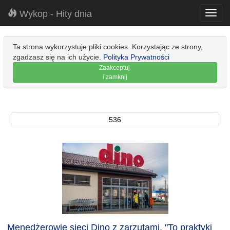
Wykop - Hity dnia
Toggl
navig
Ta strona wykorzystuje pliki cookies. Korzystając ze strony,
zgadzasz się na ich użycie.
Polityka Prywatności
Zaakceptuj
i zamknij
536
Menedżerowie sieci Dino z zarzutami. "To praktyki