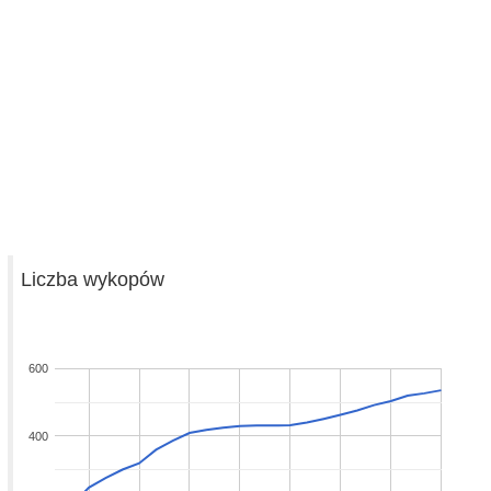
Liczba wykopów
600
400