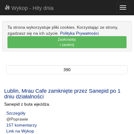
Wykop - Hity dnia
Toggl
navig
Ta strona wykorzystuje pliki cookies. Korzystając ze strony,
zgadzasz się na ich użycie.
Polityka Prywatności
Zaakceptuj
i zamknij
390
Lublin, Mrau Cafe zamknięte przez Sanepid po 1
dniu działalności
Sanepid z buta wjeżdża.
Szczegóły
@Poprawie
157 komentarzy
Link na Wykop