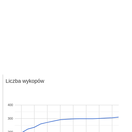
Liczba wykopów
400
300