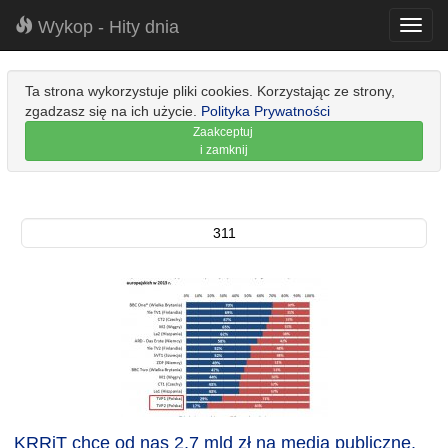
Wykop - Hity dnia
Toggl
navig
Ta strona wykorzystuje pliki cookies. Korzystając ze strony,
zgadzasz się na ich użycie.
Polityka Prywatności
Zaakceptuj
i zamknij
311
KRRiT chce od nas 2,7 mld zł na media publiczne.