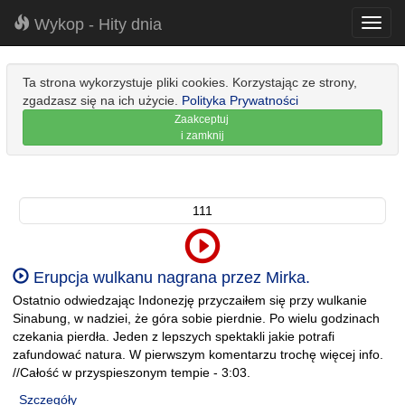
Wykop - Hity dnia
Toggl
navig
Ta strona wykorzystuje pliki cookies. Korzystając ze strony,
zgadzasz się na ich użycie.
Polityka Prywatności
Zaakceptuj
i zamknij
111
Erupcja wulkanu nagrana przez Mirka.
Ostatnio odwiedzając Indonezję przyczaiłem się przy wulkanie
Sinabung, w nadziei, że góra sobie pierdnie. Po wielu godzinach
czekania pierdła. Jeden z lepszych spektakli jakie potrafi
zafundować natura. W pierwszym komentarzu trochę więcej info.
//Całość w przyspieszonym tempie - 3:03.
Szczegóły