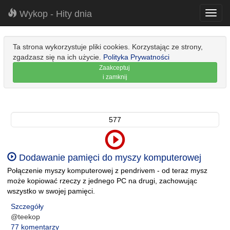
Wykop - Hity dnia
Toggl
navig
Ta strona wykorzystuje pliki cookies. Korzystając ze strony,
zgadzasz się na ich użycie.
Polityka Prywatności
Zaakceptuj
i zamknij
577
Dodawanie pamięci do myszy komputerowej
Połączenie myszy komputerowej z pendrivem - od teraz mysz
może kopiować rzeczy z jednego PC na drugi, zachowując
wszystko w swojej pamięci.
Szczegóły
@teekop
77 komentarzy