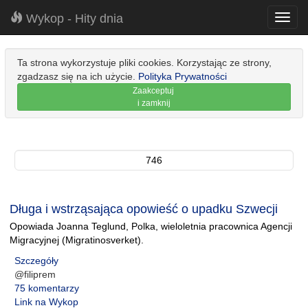
Wykop - Hity dnia
Toggl
navig
Ta strona wykorzystuje pliki cookies. Korzystając ze strony,
zgadzasz się na ich użycie.
Polityka Prywatności
Zaakceptuj
i zamknij
746
Długa i wstrząsająca opowieść o upadku Szwecji
Opowiada Joanna Teglund, Polka, wieloletnia pracownica Agencji
Migracyjnej (Migratinosverket).
Szczegóły
@filiprem
75 komentarzy
Link na Wykop