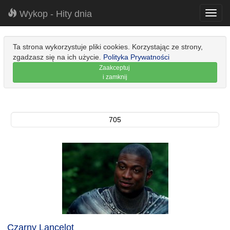
Wykop - Hity dnia
Toggl
navig
Ta strona wykorzystuje pliki cookies. Korzystając ze strony,
zgadzasz się na ich użycie.
Polityka Prywatności
Zaakceptuj
i zamknij
705
Czarny Lancelot