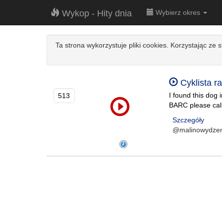
Wykop - Hity dnia
Wybierz okres
Ta strona wykorzystuje pliki cookies. Korzystając ze 
Cyklista r
I found this dog 
513
BARC please cal
Szczegóły
@malinowydze