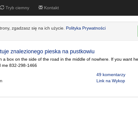
Tryb ciemny
Kontakt
strony, zgadzasz się na ich użycie.
Polityka Prywatności
atuje znalezionego pieska na pustkowiu
in a box on the side of the road in the middle of nowhere. If you want h
l me 832-298-1466
49 komentarzy
m
Link na Wykop