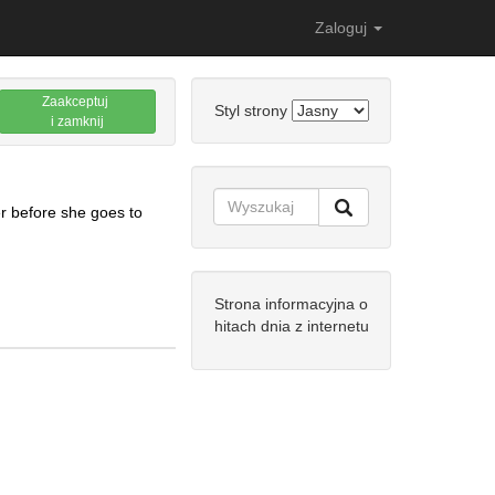
Zaloguj
Zaakceptuj
Styl strony
i zamknij
er before she goes to
Strona informacyjna o
hitach dnia z internetu