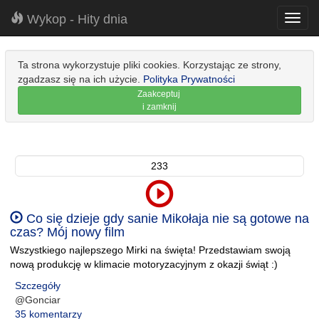
Wykop - Hity dnia
Toggl
navig
Ta strona wykorzystuje pliki cookies. Korzystając ze strony,
zgadzasz się na ich użycie.
Polityka Prywatności
Zaakceptuj
i zamknij
233
Co się dzieje gdy sanie Mikołaja nie są gotowe na
czas? Mój nowy film
Wszystkiego najlepszego Mirki na święta! Przedstawiam swoją
nową produkcję w klimacie motoryzacyjnym z okazji świąt :)
Szczegóły
@Gonciar
35 komentarzy