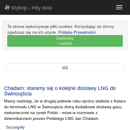
Wykop - Hity dnia
Toggl
navig
Ta strona wykorzystuje pliki cookies. Korzystając ze strony,
zgadzasz się na ich użycie.
Polityka Prywatności
Zaakceptuj
i zamknij
111
Chadam: staramy się o kolejne dostawy LNG do
Świnoujścia
Mamy nadzieję, że w drugiej połowie roku oprócz statków z Kataru
do terminalu LNG w Świnoujściu dotrą dodatkowe dostawy gazu,
niekoniecznie na rynek Polski - mówi w rozmowie z
dziennikarzami prezes Polskiego LNG Jan Chadam.
Szczegóły