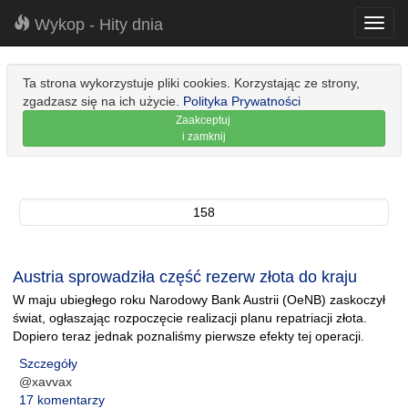
Wykop - Hity dnia
Toggl
navig
Ta strona wykorzystuje pliki cookies. Korzystając ze strony,
zgadzasz się na ich użycie.
Polityka Prywatności
Zaakceptuj
i zamknij
158
Austria sprowadziła część rezerw złota do kraju
W maju ubiegłego roku Narodowy Bank Austrii (OeNB) zaskoczył
świat, ogłaszając rozpoczęcie realizacji planu repatriacji złota.
Dopiero teraz jednak poznaliśmy pierwsze efekty tej operacji.
Szczegóły
@xavvax
17 komentarzy