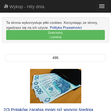
Wykop - Hity dnia
Toggl
navig
Ta strona wykorzystuje pliki cookies. Korzystając ze strony,
zgadzasz się na ich użycie.
Polityka Prywatności
Zaakceptuj
i zamknij
495
2/3 Polaków zarabia mniej niż wynosi średnia