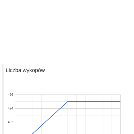
Liczba wykopów
496
494
492