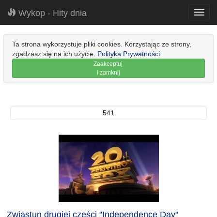
Wykop - Hity dnia
Toggl
navig
Ta strona wykorzystuje pliki cookies. Korzystając ze strony,
zgadzasz się na ich użycie.
Polityka Prywatności
Zaakceptuj
i zamknij
541
Zwiastun drugiej części "Independence Day"