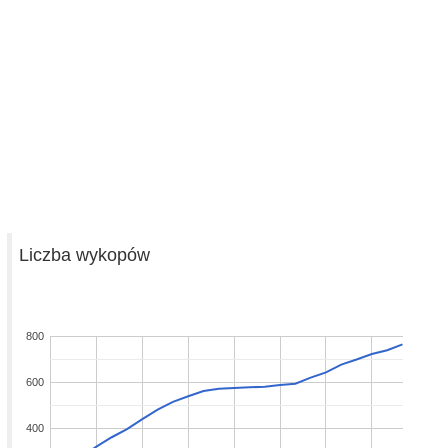
Liczba wykopów
800
600
400