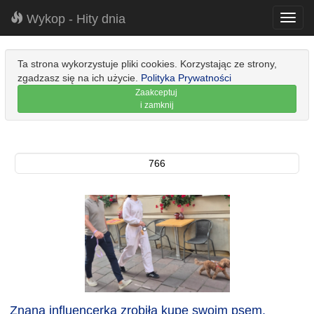
Wykop - Hity dnia
Toggl
navig
Ta strona wykorzystuje pliki cookies. Korzystając ze strony,
zgadzasz się na ich użycie.
Polityka Prywatności
Zaakceptuj
i zamknij
766
Znana influencerka zrobiła kupę swoim psem,