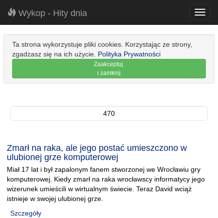
Wykop - Hity dnia
Toggl
navig
Ta strona wykorzystuje pliki cookies. Korzystając ze strony,
zgadzasz się na ich użycie.
Polityka Prywatności
Zaakceptuj
i zamknij
470
Zmarł na raka, ale jego postać umieszczono w
ulubionej grze komputerowej
Miał 17 lat i był zapalonym fanem stworzonej we Wrocławiu gry
komputerowej. Kiedy zmarł na raka wrocławscy informatycy jego
wizerunek umieścili w wirtualnym świecie. Teraz David wciąż
istnieje w swojej ulubionej grze.
Szczegóły