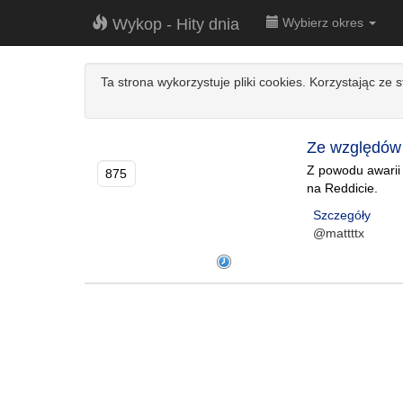
Wykop - Hity dnia
Wybierz okres
Ta strona wykorzystuje pliki cookies. Korzystając ze 
Ze względów 
Z powodu awarii 
875
na Reddicie.
Szczegóły
@mattttx