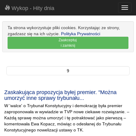
Wykop - Hity dnia
Toggl
navig
Ta strona wykorzystuje pliki cookies. Korzystając ze strony,
zgadzasz się na ich użycie.
Polityka Prywatności
Zaakceptuj
i zamknij
9
Zaskakująca propozycja byłej premier. "Można
umorzyć inne sprawy trybunału...
W 'walce' o Trybunał Konstytucyjny i demokrację była premier
zaproponowała w wywiadzie w TVP nowe ciekawe rozwiązanie. –
Każdą sprawę można umorzyć i tę potraktować jako pierwszą –
komentowała Ewa Kopacz, mówiąc o odesłanej do Trybunału
Konstytucyjnego nowelizacji ustawy o TK.