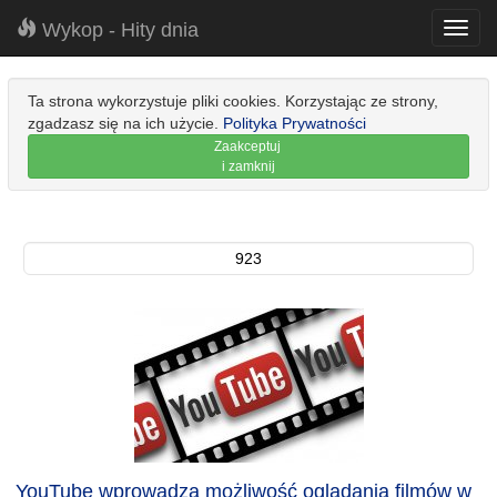
Wykop - Hity dnia
Toggl
navig
Ta strona wykorzystuje pliki cookies. Korzystając ze strony,
zgadzasz się na ich użycie.
Polityka Prywatności
Zaakceptuj
i zamknij
923
YouTube wprowadza możliwość oglądania filmów w