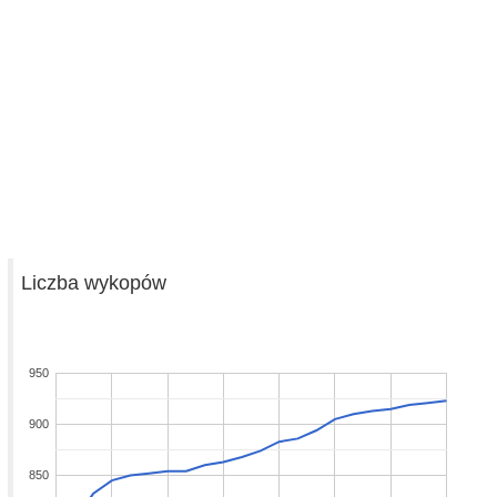
Liczba wykopów
950
900
850