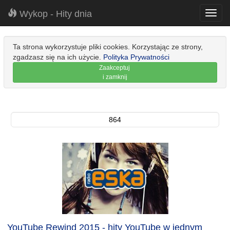
Wykop - Hity dnia
Toggl
navig
Ta strona wykorzystuje pliki cookies. Korzystając ze strony,
zgadzasz się na ich użycie.
Polityka Prywatności
Zaakceptuj
i zamknij
864
YouTube Rewind 2015 - hity YouTube w jednym