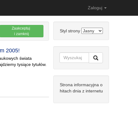
Zaloguj
Zaakceptuj
Styl strony
i zamknij
em 2005!
 naukowych świata
ajdziemy tysiące tytułów.
Strona informacyjna o
hitach dnia z internetu