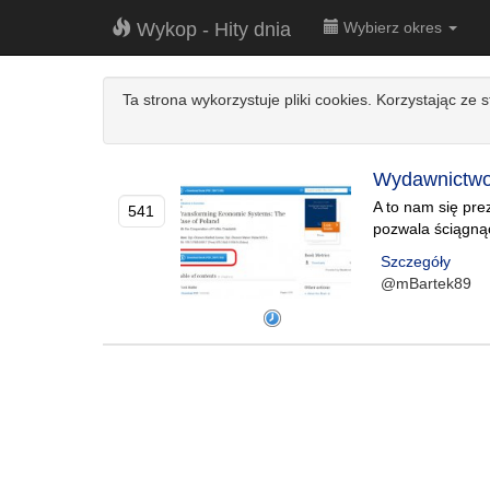
Wykop - Hity dnia
Wybierz okres
Ta strona wykorzystuje pliki cookies. Korzystając ze 
Wydawnictwo 
A to nam się pre
541
pozwala ściągnąć 
Szczegóły
@mBartek89