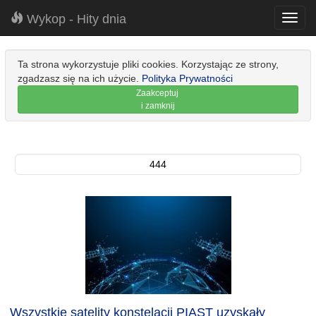
Wykop - Hity dnia
Toggl
navig
Ta strona wykorzystuje pliki cookies. Korzystając ze strony,
zgadzasz się na ich użycie.
Polityka Prywatności
Zaakceptuj
i zamknij
444
Wszystkie satelity konstelacji PIAST uzyskały