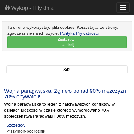
Wykop - Hity dnia
Toggl
navig
Ta strona wykorzystuje pliki cookies. Korzystając ze strony,
zgadzasz się na ich użycie.
Polityka Prywatności
Zaakceptuj
i zamknij
342
Wojna paragwajska. Zginęło ponad 90% mężczyzn i
70% obywateli!
Wojna paragwajska to jeden z najkrwawszych konfliktów w
dziejach ludzkości w czasie którego wymordowano 70%
społeczeństwa Paragwaju i 98% mężczyzn.
Szczegóły
@szymon-podroznik