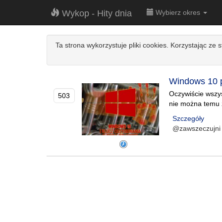
Wykop - Hity dnia
Wybierz okres
Ta strona wykorzystuje pliki cookies. Korzystając ze 
Windows 10 p
Oczywiście wszy
503
nie można temu 
Szczegóły
@zawszeczujni