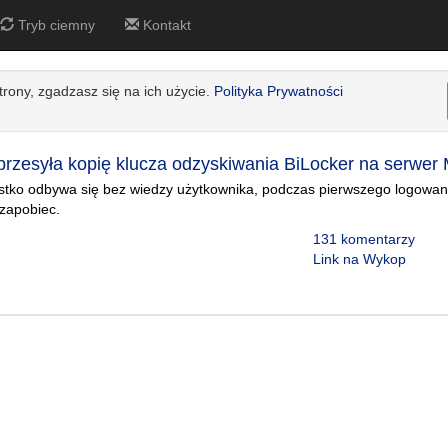
Tryb ciemny
Kontakt
strony, zgadzasz się na ich użycie.
Polityka Prywatności
rzesyła kopię klucza odzyskiwania BiLocker na serwer M
stko odbywa się bez wiedzy użytkownika, podczas pierwszego logowania
zapobiec.
131 komentarzy
Link na Wykop