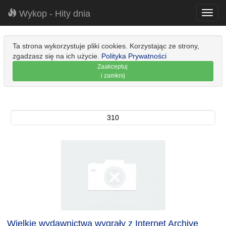
Wykop - Hity dnia
Toggl
navig
Ta strona wykorzystuje pliki cookies. Korzystając ze strony,
zgadzasz się na ich użycie.
Polityka Prywatności
Zaakceptuj
i zamknij
310
Wielkie wydawnictwa wygrały z Internet Archive